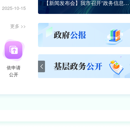
走流程察实情 优服务惠民生 ——乌达区政务服务中心开展“我陪群众走流程”活动
2026-07-
【新闻发布会】我市召开“政务信息化共性能力首批清单”新闻发布会
2025-10-15
乌达区农普办开展第四次全国农业普查线下宣传活动
2026-07-
2026-06-28
更多 >>
2026-06-28
2026-05-20
2026-04-16
依申请
2026-03-23
公开
202062
274795
3
件
条
条