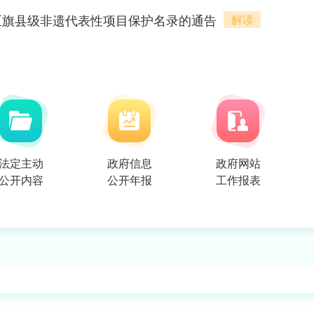
区旗县级非遗代表性项目保护名录的通告
解读
育辅导员职业技能等级认定的实施意见》
文件
退役军人事务部 人力资源社会保障部关于加快推进国防教育辅导员职业技能等级认定的实施意见
文件
到户奖补实施方案政策解读》政策解读
文件
）丨办理卫生许可证详细解析
文件
法定主动
政府信息
政府网站
文件
公开内容
公开年报
工作报表
周，听听群众怎么
209914
办事
件