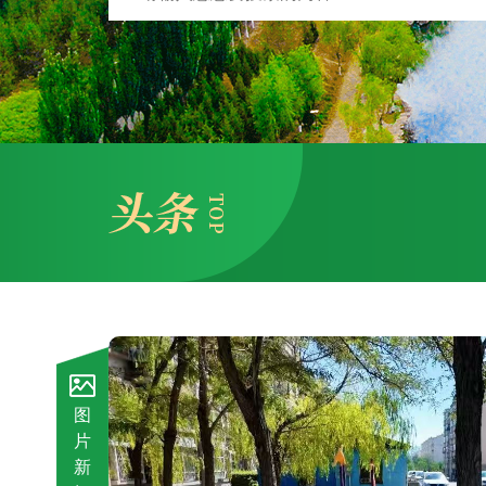
图
片
新