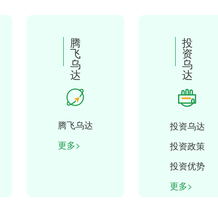
累计办结数
评价数
差评数
腾
投
飞
资
乌
乌
更多
达
达
腾飞乌达
投资乌达
更多>
投资政策
投资优势
更多>