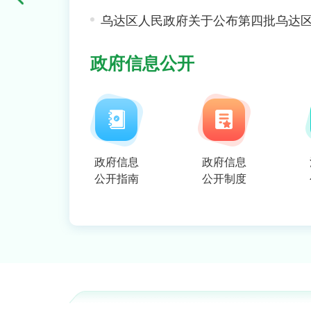
乌达区人民政府关于公布第四批乌达
【文字解读】《关于加快推进国防教
政府信息公开
【文字解读】《乌达区关于产业帮扶
【视频解读】小“达”云播（视频回放
政府信息
政府信息
【文字解读】《烈士评定工作办法》
公开指南
公开制度
走一线 改文风 | 乌达广场群众文化艺术
说→