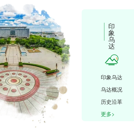
累计受理数
统计
印
象
服务
特色专区
乌
达
印象乌达
底线 擦亮为民服务
乌达概况
历史沿革
更多>