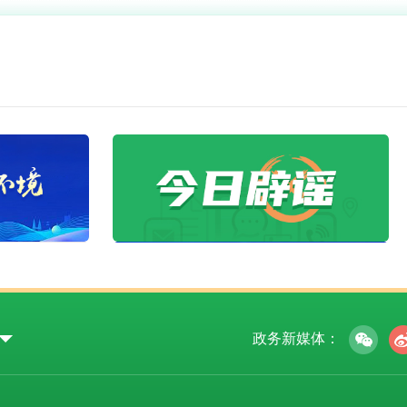
更多
自治区媒体关注 | 乌海市乌达区：“老奶奶帮帮团”架起社区和谐“幸福桥”
乌达矿区农业追忆
政务新媒体：
务微博
政务微信