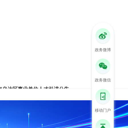
政务微博
政务微信
6年乌达区事业单位人才引进公告
为深入推进人才强区战略，助力全区经济社会高质量发展，按照乌达区委人才工作领导小组工作安排，决定开展乌达区2026年事业单位人才引进工作，现将有关事项公告如下。 一、引进数量及范围 2026年计划引进普通高等院校全日制大学本科及以上学历毕业生50人。具体岗位、条件等详见《乌达区2026年事业单位人才引进岗位表》（
移动门户
刘虎调研铸牢中华民族共同体意识和义务教育优质均衡发展工作
2026-08-