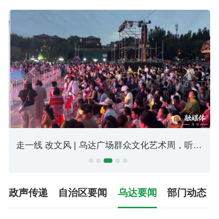
说→
走一线 改文风 | 乌达区：守住就业民生底线 擦亮为民服务底色
政声传递
自治区要闻
乌达要闻
部门动态