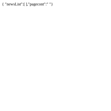
{ "newsList":[ ],"pagecont":" "}