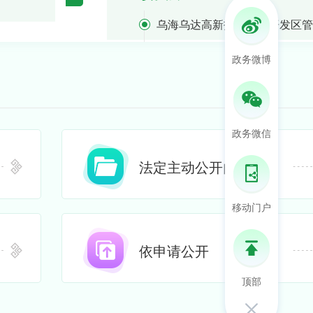
组成员、...
书记、主...
能源局
巴音赛街道办事处
乌海乌达高新技术产业开发区管
商务局
滨海街道办事处
委员会
教育局
政务微博
三道坎街道办事处
统计局
应急管理局
信访局
政务微信
财政局
法定主动公开内容
城市管理综合执法局
审计局
移动门户
民政局
依申请公开
退役军人事务局
民族事务委员会
顶部
工信和科技局