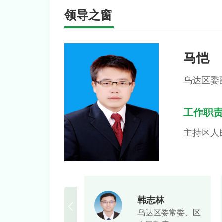
领导之窗
马恺
乌达区委
工作职
主持区人
刘海宽
韩志林
区
人大常委会
乌达区人大常委会
乌达区委常委、区