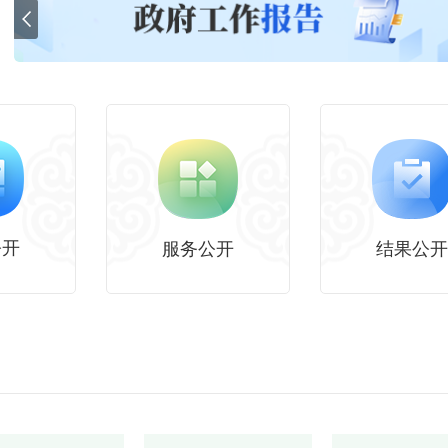
【文字解读】《2026年国家医疗质量安全改进目标》解读
【视频解读】“企业信息变更一件事”办理攻略
解读
公开
服务公开
结果公开
职能
政府领导
权责清单
政务服务事项清单
公共服务事项
行政处
清单
即办件清单
零跑腿清单
最多
统计信
跑一次清单