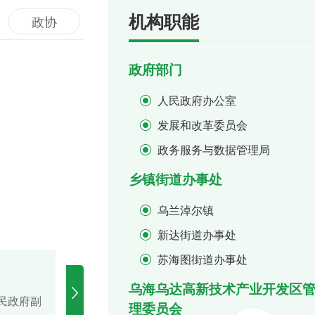
机构职能
政协
政府部门
薛峰
人民政府办公室
乌达区政
发展和改革委员会
政务服务与数据管理局
工作职责
住房和城乡建设局
乡镇街道办事处
主持区政
人力资源和社会保障局
乌兰淖尔镇
市场监督管理局
新达街道办事处
医疗保障局
苏海图街道办事处
农牧水务局
冯智
高铁男
梁家沟街道办事处
乌海乌达高新技术产业开发区
司法局
民政府副
乌达区人民政府党
乌达区政协党组副
理委员会
五虎山街道办事处