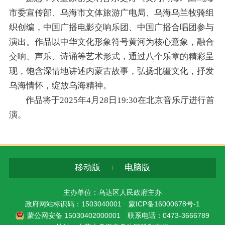
市委宣传部、乌海市文体旅游广电局、乌海乌兰牧骑组
织创编，中国广播电影交响乐团、中国广播合唱团参与
演出。作品以中华文化形象符号黄河为核心意象，融合
交响、声乐、诗诵等艺术形式，通过八个乐章的精彩呈
现，饱含深情地讲述内蒙古故事，弘扬北疆文化，抒发
乌海情怀，绽放乌海精神。
作品将于2025年4月28日19:30在北京音乐厅进行首
演。
移动版
电脑版
主办单位：乌达区人民政府主办
政府网站标识码：1503040001
蒙ICP备16000678号-1
蒙公网安备 15030402000001
联系电话：0473-3666789