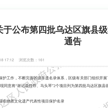
关于公布第四批乌达区旗县级
通告
8 17:12 浏览次数：
161
保护工作，不断完善区级非遗名录体系，区级有关部门组织开展
现同意将
“
谢记花饽饽
、
马头琴
”
2
个项目列为第
四
批乌达区旗县
级非物质文化遗产代表性项目
保护名录