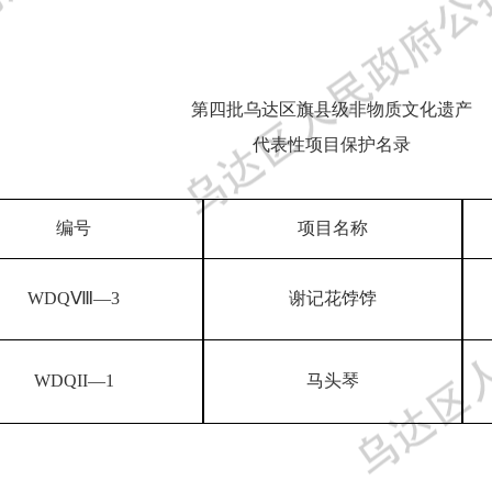
第
四
批乌达区旗县级非物质文化遗产
代表性项目
保护名录
编号
项目名称
WDQ
Ⅷ
—
3
谢记花饽饽
WDQ
II
—
1
马头琴