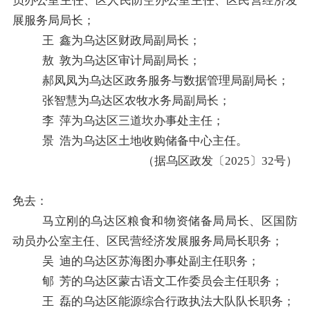
员办公室主任、区人民防空办公室主任、区民营经济发
展服务局局长；
王
鑫
为
乌达区财政局副局长；
敖
敦
为
乌达区审计局副局长；
郝凤凤
为
乌达区政务服务与数据管理局副局长；
张智慧
为
乌达区农牧水务局副局长；
李
萍
为
乌达区三道坎办事处主任；
景
浩
为
乌达区土地收购储备中心主任。
（据
乌区政发〔
2025
〕
32
号
）
免去：
马立刚的
乌达区粮食和物资储备局局长、区国防
动员办公室主任、区民营经济发展服务局局长职务；
吴
迪
的
乌达区苏海图办事处副主任职务；
郇
芳
的
乌达区蒙古语文工作委员会主任职务；
王
磊
的
乌达区能源综合行政执法大队队长职务；