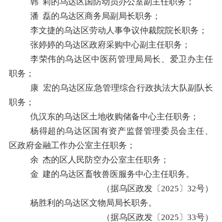
韩
莉
的
乌达区国防动员办公室副主任职务；
潘
磊
的
乌达区商务局副局长职务；
李文捷
的
乌达区劳动人事争议仲裁院院长职务；
张婷婷
的
乌达区政府采购中心副主任职务；
李荣伟
的
乌达区中医药管理局局长、爱卫办主任
职务；
康
宏
的
乌达区应急管理综合行政执法大队副队长
职务；
仇汉东
的
乌达区土地收购储备中心主任职务；
杨得超
的
乌达区国有资产监督管理委员会主任、
区政府金融工作办公室主任职务；
余
杰
的
区人民防空办公室主任职务；
金
建
的
乌达区畜牧兽医服务中心主任职务。
（据
乌区政发〔
2025
〕
32
号
）
杨胜利
的
乌达区文物局局长职务。
（据
乌区政发〔
2025
〕
33
号
）