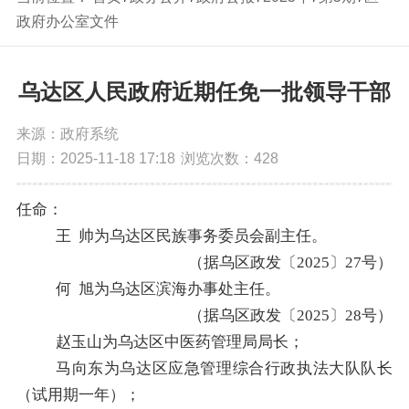
政府办公室文件
乌达区人民政府近期任免一批领导干部
来源：政府系统
日期：2025-11-18 17:18
浏览次数：
428
任命：
王
帅
为
乌达区民族事务
委员会副主任。
（据
乌区政发〔
2025
〕
27
号
）
何
旭
为
乌达区滨海办事处主任
。
（据
乌区政发〔
2025
〕
28
号
）
赵玉山为
乌达
区中医药管理局局长；
马向东为乌达区应急管理综合行政执法大队队长
（试用期一年）；