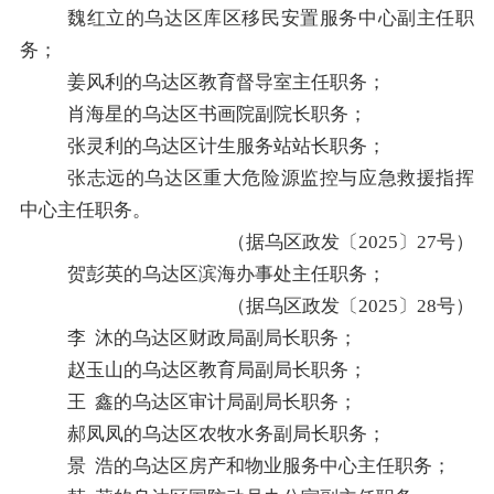
魏红立
的
乌达区库区移民安置服务中心副主任职
务；
姜风利
的
乌达区教育督导室主任职务；
肖海星
的
乌达区书画院副院长职务；
张灵利
的
乌达区计生服务站站长职务；
张志远
的
乌达区重大危险源监控与应急救援指挥
中心主任职务。
（据
乌区政发〔
2025
〕
27
号
）
贺彭英
的
乌达区滨海办事处主任职务；
（据
乌区政发〔
2025
〕
28
号
）
李
沐
的
乌达区财政局副局长职务；
赵玉山
的
乌达区教育局副局长职务；
王
鑫
的
乌达区审计局副局长职务；
郝凤凤
的
乌达区农牧水务副局长职务；
景
浩
的
乌达区房产和物业服务中心主任职务；