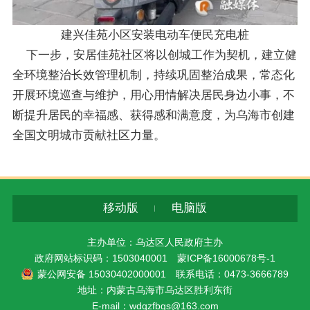
建兴佳苑小区安装电动车便民充电桩
下一步，安居佳苑社区将以创城工作为契机，建立健
全环境整治长效管理机制，持续巩固整治成果，常态化
开展环境巡查与维护，用心用情解决居民身边小事，不
断提升居民的幸福感、获得感和满意度，为乌海市创建
全国文明城市贡献社区力量。
移动版
电脑版
主办单位：乌达区人民政府主办
政府网站标识码：1503040001
蒙ICP备16000678号-1
蒙公网安备 15030402000001
联系电话：0473-3666789
地址：内蒙古乌海市乌达区胜利东街
E-mail：wdqzfbgs@163.com