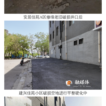
安居佳苑A区修缮老旧破损井口后
建兴佳苑小区破损空地进行平整硬化中