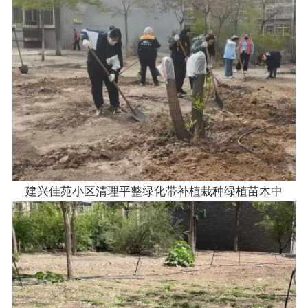
建兴佳苑小区清理平整绿化带补植栽种绿植苗木中