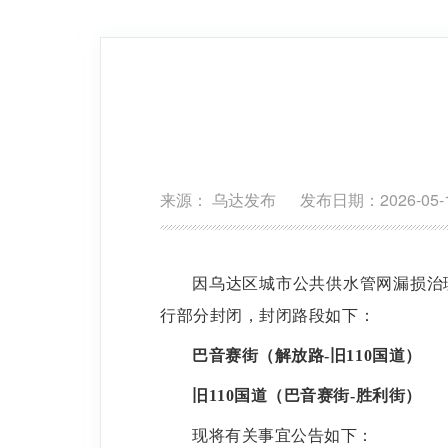
来源： 乌达发布 发布日期：2026-05-1
因乌达区城市公共供水管网漏损治
行部分封闭，封闭路段如下：
巴音赛街（解放路
-
旧
110
国道）
旧
110
国道（巴音赛街
-
胜利街）
现将有关事宜公告如下：