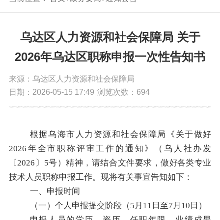
乌达区人力资源和社会保障局 关于
2026年乌达区职称申报一次性告知书
来源：乌达区人力资源和社会保障局
日期：2026-05-15 17:49
浏览次数：
694
根据
乌海市
人力资源和社会保障局
《关于
做好
20
26
年
全市职称评审工作
的通知》
（
乌人社办发
〔
202
6
〕
5
号
）
精神
，请结合文件要求
，
做
好各
类专业
技术人员职称申报工作。现将有关事宜
告知如下
：
一、申报时间
（一）个人申报提交阶段（
5
月
11
日至
7
月
10
日）
申报人员的学历、资历、任职年限、业绩成果