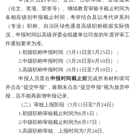
（论文、奖项、荣誉等）、继续教育审验卡截止时间为
各相应级别申报截止时间，考评结合及以考代评系列
（专业）职称、自治区绿色通道高级职称根据实际情
况，申报时间以高级评委会组建单位印发的年度评审工
作通知要求为准。
1.
初级职称申报时间（
5
月
11
日至
5
月
25
日）；
2.
中级职称申报时间（
5
月
26
日至
6
月
10
日）；
3.
高级职称申报时间（
6
月
11
日至
7
月
10
日）。
申报人员需在
申报时间截止前
完成所有材料填写
并点击
“
提交申报
”
，逾期未点击
“
提交申报
”
视为放弃申
报，且不能再新增申报记录。
（二）审核上报阶段（
5
月
11
日至
7
月
24
日）
1.
初级职称审核截止时间为
6
月
1
日；
2.
中级职称审核截止时间为
6
月
17
日；
3.
高级职称审核、上报时间为
7
月
24
日。