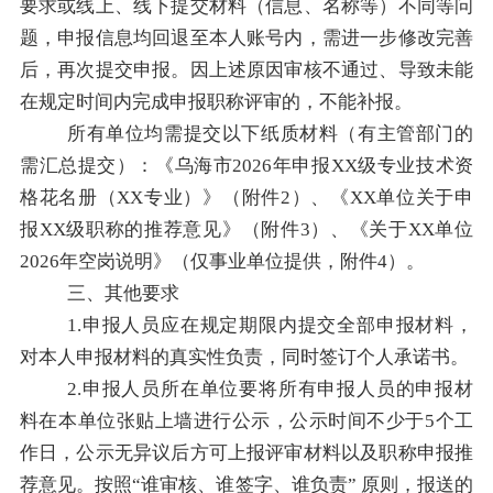
要求或线上、线下提交材料（信息、名称等）不同等问
题，申报信息均回退至本人账号内，需进一步修改完善
后，再次提交申报。因上述原因审核不通过、导致未能
在规定时间内完成申报职称评审的，不能补报。
所有单位均需提交以下纸质材料（有主管部门的
需汇总提交）：《乌海市
2026
年申报
XX
级专业技术资
格花名册（
XX
专业）》（附件
2
）、《
XX
单位关于申
报
XX
级职称的推荐意见》（附件
3
）、《关于
XX
单位
2026
年空岗说明》（仅事业单位提供，附件
4
）。
三、其他要求
1.
申报人员应在规定期限内提交全部申报材料，
对本人申报材料的真实性负责，同时签订个人承诺书。
2.
申报人员所在单位要将所有申报人员的申报材
料在本单位张贴上墙进行公示，公示时间不少于
5
个工
作日，公示无异议后方可上报评审材料以及职称申报推
荐意见。按照
“
谁审核、谁签字、谁负责
”
原则，报送的