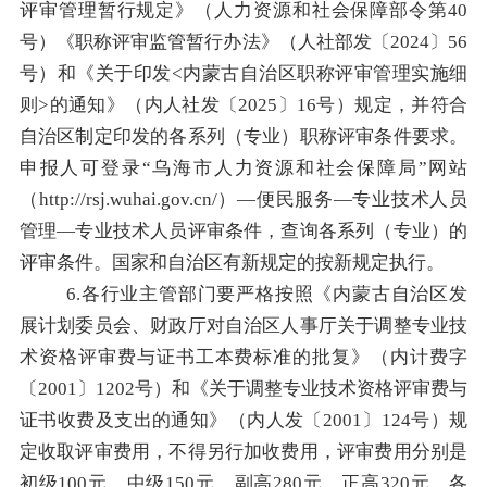
评审管理暂行规定》（人力资源和社会保障部令第
40
号）《职称评审监管暂行办法》（人社部发〔
2024
〕
56
号）和《关于印发
<
内蒙古自治区职称评审管理实施细
则
>
的通知》（内人社发〔
2025
〕
16
号）规定，并符合
自治区制定印发的各系列（专业）职称评审条件要求。
申报人可登录
“
乌海市人力资源和社会保障局
”
网站
（
http://rsj.wuhai.gov.cn/
）
—
便民服务
—
专业技术人员
管理
—
专业技术人员评审条件，查询各系列（专业）的
评审条件。国家和自治区有新规定的按新规定执行。
6.
各行业主管部门要严格按照《内蒙古自治区发
展计划委员会、财政厅对自治区人事厅关于调整专业技
术资格评审费与证书工本费标准的批复》（内计费字
〔
2001
〕
1202
号）和《关于调整专业技术资格评审费与
证书收费及支出的通知》（内人发〔
2001
〕
124
号）规
定收取评审费用，不得另行加收费用，评审费用分别是
初级
100
元、中级
150
元、副高
280
元、正高
320
元，各