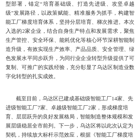
型部署，锚定
“
培育基础级、打造先进级、攻坚卓越
级
”
发展路径，以政策赋能、精准服务为抓手，构建智
能工厂
梯度
培育体系
，
坚持分层培育、梯次推进。
本次
入选的
2
家企业，结合自身生产特点和发展需求，
聚焦
生产管控、安全环保、能耗优化等核心环节
深耕智能制
造升级
，
有效实现生产效率、产品品质、安全管理、绿
色发展水平同步跃升，为同行业企业转型升级提供了可
复制、可推广的实践经验，充分彰显了乌达区制造业数
字化转型的扎实成效。
截至目前，
乌达区
已建成基础级智能工厂
14
家、先
进级智能工厂
7
家、卓越级智能工厂
2
家，形成梯度培
育、层层跃升的良好发展格局，智能制造整体规模和发
展层级稳居全市前列。下一步，乌达区将以此次认定为
契机，持续放大标杆示范效应，
根据《智能工厂梯度培