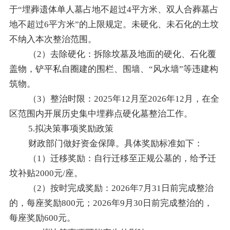
于“埋葬遗体单人墓占地不超过4平方米、双人合葬墓占
地不超过6平方米”的上限规定。未硬化、未石化的土坟
不纳入本次整治范围。
（
2）去除硬化：拆除坟墓及地面的硬化、石化覆
盖物，铲平私自圈建的围栏、围墙、“风水墙”等违建构
筑物。
（
3）整治时限：2025年12月至2026年12月，在全
区范围内开展历史集中埋葬点硬化墓整治工作。
5.拟决策事项奖励政策
财政部门做好资金保障。具体奖励标准如下：
（
1
）迁移奖励：自行迁移至正规公墓的，给予迁
坟补贴
2000元/座。
（
2
）按时完成奖励：
2026年7月31日前完成整治
的，每座奖励
8
00元；2026年9月30日前完成整治的，
每座奖励
6
00元
。