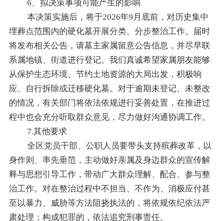
6、拟决策事项可能产生的影响
本决策实施后，将于
2026年9月底前，对历史集中
埋葬点范围内的硬化墓开展分类、分步整治工作。届时
将发布相关公告，请墓主家属留意公告信息，并尽早联
系属地镇、街道进行登记。我们真诚希望家属朋友能够
从保护生态环境、节约土地资源的大局出发，积极响
应、自行拆除或迁移硬化墓。对于逾期未登记、未整改
的情况，有关部门将依法依规进行妥善处置，在推进过
程中也会充分听取群众意见，尽力做好沟通协调工作。
7.其他要求
全区党员干部、公职人员要带头支持殡葬改革，以
身作则、率先垂范，主动做好亲属及身边群众的宣传解
释与思想引导工作，带动广大群众理解、配合、参与整
治工作。对在整治过程中不担当、不作为、消极应付甚
至以暴力、威胁等方法阻挠执法的，将依规依纪依法严
肃处理；构成犯罪的，依法追究刑事责任。