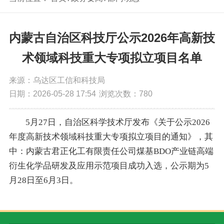
内蒙古自治区科技厅公示2026年高新技
术领域科技重大专项拟立项目名单
来源：乌达区工信和科技局
日期：2026-05-28 17:54
浏览次数：
780
5
月
27
日
，
自治区
科学技术
厅
发布
《
关于公示
2026
年度高新技术领域科技重大专项拟立项目的通知
》
，
其
中：内蒙古君正化工有限责任公司煤基
BDO
产业链高端
衍生化学品研发及应用示范项目成功入选
，
公示期为
5
月
28
日至
6
月
3
日
。