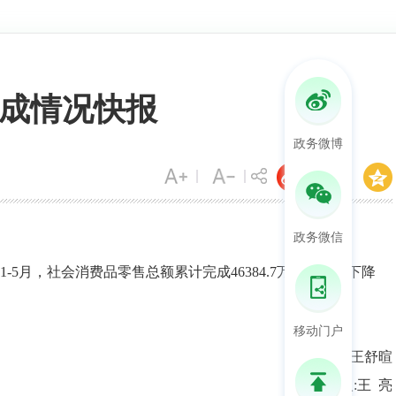
成情况快报
政务微博
政务微信
1-
5
月，
社会消费品零售总额
累计
完成
46384.7
万
元，
同比下降
移动门户
撰稿人
:
王舒暄
审核人
:
王 亮