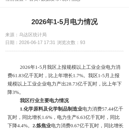
2026年1-5月电力情况
来源：乌达区统计局
日期：2026-06-17 17:31
浏览次数：
93
202
6
年
1-5
月
我区上报规模以上工业企业电力消
费
61.83
亿千瓦时，比上年增长
1.7
%
。我区
1-5
月
上报
规模以上工业企业电力产出
28.73
亿千瓦时，比上年
下
降
3
%
。
我区行业
主要电力情况
1.
化学原料及化学制品制造业
电力消费
57.44
亿千
瓦时，同比增长
1.6
%
，
电力生产
6.63
亿千瓦时，同比
下降
4.4
%
。
2
.
炼焦业
电力消费
0.67
亿千瓦时，同比增长