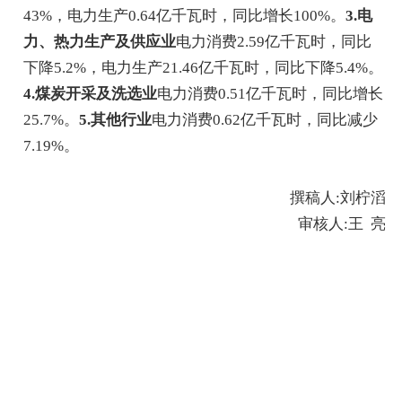
43
%
，
电力生产
0.64
亿千瓦时，同比
增长
100
%
。
3
.
电
力、热力生产及供应业
电力消费
2.59
亿千瓦时，同比
下降
5.2
%
，
电力生产
21.46
亿千瓦时，同比
下降
5.4
%
。
4.
煤炭开采及洗选业
电力消费
0.51
亿千瓦时，同比
增长
25.7
%
。
5.
其他行业
电力消费
0.62
亿千瓦时，同比减少
7.19
%
。
撰稿人
:
刘柠滔
审核人
:
王 亮