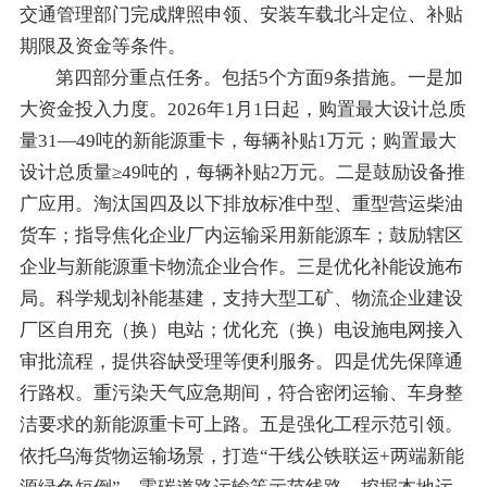
交通管理部门完成牌照申领、安装车载北斗定位、补贴
期限及资金等条件。
第四部分重点任务。包括5个方面9条措施。一是加
大资金投入力度。2026年1月1日起，购置最大设计总质
量31—49吨的新能源重卡，每辆补贴1万元；购置最大
设计总质量≥49吨的，每辆补贴2万元。二是鼓励设备推
广应用。淘汰国四及以下排放标准中型、重型营运柴油
货车；指导焦化企业厂内运输采用新能源车；鼓励辖区
企业与新能源重卡物流企业合作。三是优化补能设施布
局。科学规划补能基建，支持大型工矿、物流企业建设
厂区自用充（换）电站；优化充（换）电设施电网接入
审批流程，提供容缺受理等便利服务。四是优先保障通
行路权。重污染天气应急期间，符合密闭运输、车身整
洁要求的新能源重卡可上路。五是强化工程示范引领。
依托乌海货物运输场景，打造“干线公铁联运+两端新能