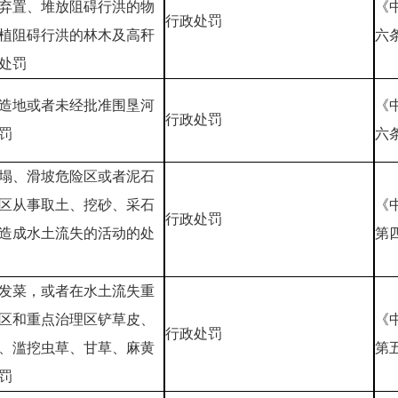
弃置、堆放阻碍行洪的物
《
行政处罚
植阻碍行洪的林木及高秆
六
处罚
造地或者未经批准围垦河
《
行政处罚
罚
六
塌、滑坡危险区或者泥石
区从事取土、挖砂、采石
《
行政处罚
造成水土流失的活动的处
第
发菜，或者在水土流失重
区和重点治理区铲草皮、
《
行政处罚
、滥挖虫草、甘草、麻黄
第
罚