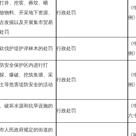
打井、挖窖、葬坟、晒
《
放物料、开采地下资源、
行政处罚
例
古发掘以及开展集市贸易
处罚
《
砍伐护堤护岸林木的处罚
行政处罚
例
防安全保护区内进行打
探、爆破、挖筑鱼塘、采
《
行政处罚
土等危害堤防安全的活动
例
、破坏水源和抗旱设施的
《
行政处罚
六
市人民政府规定的街道的
《