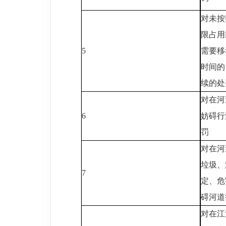
对未按
限占用
5
需要移
时间的
续的处
对在河
6
妨碍行
罚
对在河
垃圾、
7
定、危
碍河道
对在江