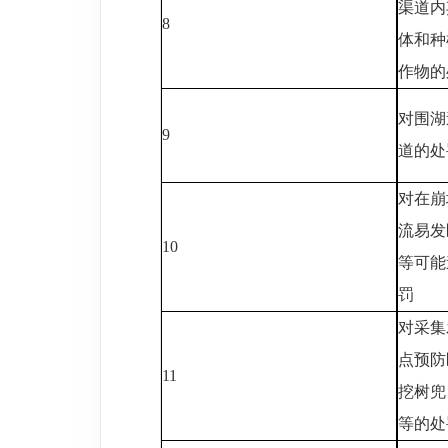
渠道内
8
体和种
作物的
对围湖
9
道的处
对在崩
流易发
10
等可能
罚
对采集
点预防
11
挖树兜
等的处