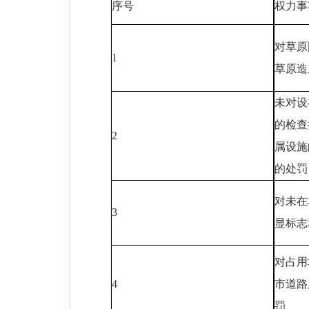
序号
权力事
对草原
1
草原造
未对设
的检查
2
属设施
的处罚
对未在
3
显标志
对占用
4
市道路
罚