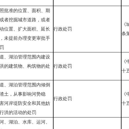
照批准的位置、面积、期
或者挖掘城市道路，或者
《
动位置、扩大面积、延长
行政处罚
条
，未提前办理变更审批手
罚
道、湖泊管理范围内建设
《
洪的建筑物、构筑物的处
行政处罚
十
道、湖泊管理范围内倾倒
渣土，从事影响河势稳
《
行政处罚
害河岸堤防安全和其他妨
十
行洪的活动的处罚
河、湖泊、水库、运河、