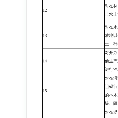
对在林
12
止水土
对在水
13
放地以
土、矸
对开办
14
他生产
进行治
对在河
阻碍行
15
的林木
堤、阻
对在堤