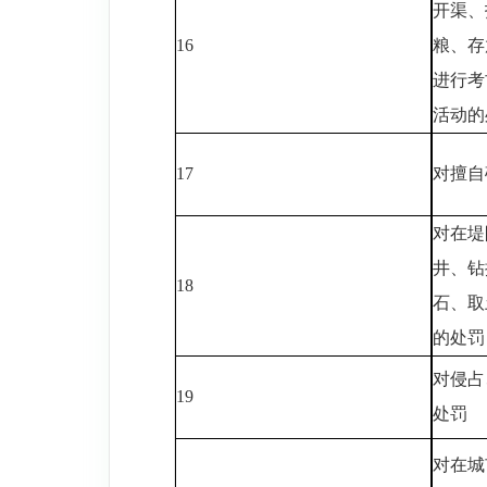
开渠、
16
粮、存
进行考
活动的
17
对擅自
对在堤
井、钻
18
石、取
的处罚
对侵占
19
处罚
对在城