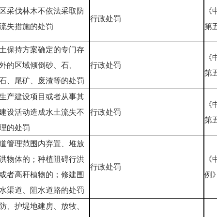
区采伐林木不依法采取防
《
行政处罚
流失措施的处罚
第
土保持方案确定的专门存
《
外的区域倾倒砂、石、
行政处罚
第
石、尾矿、废渣等的处罚
生产建设项目或者从事其
《
建设活动造成水土流失不
行政处罚
第
理的处罚
道管理范围内弃置、堆放
洪物体的；种植阻碍行洪
《
行政处罚
或者高秆植物的；修建围
例
水渠道、阻水道路的处罚
防、护堤地建房、放牧、