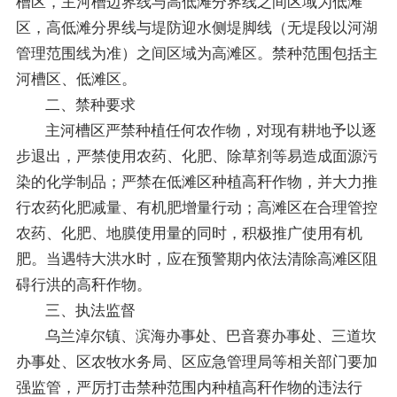
槽区，主河槽边界线与高低滩分界线之间区域为低滩
区，高低滩分界线与堤防迎水侧堤脚线（无堤段以河湖
管理范围线为准）之间区域为高滩区。禁种范围包括主
河槽区、低滩区。
二、禁种要求
主河槽区严禁种植任何农作物，对现有耕地予以逐
步退出，严禁使用农药、化肥、除草剂等易造成面源污
染的化学制品；严禁在低滩区种植高秆作物，并大力推
行农药化肥减量、有机肥增量行动；高滩区在合理管控
农药、化肥、地膜使用量的同时，积极推广使用有机
肥。当遇特大洪水时，应在预警期内依法清除高滩区阻
碍行洪的高秆作物。
三、执法监督
乌兰淖尔镇、滨海办事处、巴音赛办事处、三道坎
办事处、区农牧水务局、区应急管理局等相关部门要加
强监管，严厉打击禁种范围内种植高秆作物的违法行