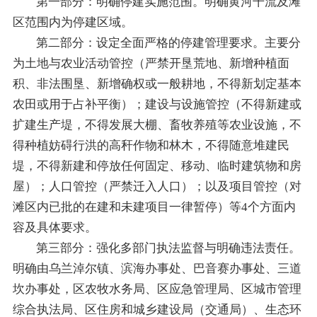
第一部分：明确停建实施范围。明确黄河干流及滩
区范围内为停建区域。
第二部分：设定全面严格的停建管理要求。主要分
为土地与农业活动管控（严禁开垦荒地、新增种植面
积、非法围垦、新增确权或一般耕地，不得新划定基本
农田或用于占补平衡）；建设与设施管控（不得新建或
扩建生产堤，不得发展大棚、畜牧养殖等农业设施，不
得种植妨碍行洪的高秆作物和林木，不得随意堆建民
堤，不得新建和停放任何固定、移动、临时建筑物和房
屋）；人口管控（严禁迁入人口）；以及项目管控（对
滩区内已批的在建和未建项目一律暂停）等4个方面内
容及具体要求。
第三部分：强化多部门执法监督与明确违法责任。
明确由乌兰淖尔镇、滨海办事处、巴音赛办事处、三道
坎办事处，区农牧水务局、区应急管理局、区城市管理
综合执法局、区住房和城乡建设局（交通局）、生态环